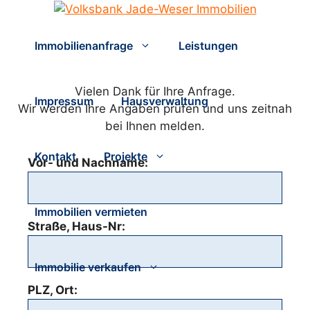
Zum
Inhalt
springen
Immobilienanfrage
Leistungen
Vielen Dank für Ihre Anfrage.
Impressum
Hausverwaltung
Wir werden Ihre Angaben prüfen und uns zeitnah
bei Ihnen melden.
Kontakt
Projekte
Vor- und Nachname:
Immobilien vermieten
Straße, Haus-Nr:
Immobilie verkaufen
PLZ, Ort: