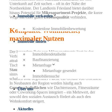
Unterkunft auf Zeit suchen – oft in der Nähe der
Nordseeküste. Der Landkreis Friesland bietet darüber
hinaus Potenzial für
Mikroapartment-Projekte
, die kurze
Immobilie verkaufen
Wege mit einer guten
Lebensqualität
verbinden.
Kostenlose Immobilienbewertung
Kompakte Wohnfläche,
maximaler Nutzen
Immobilie finden
Der besondere Reiz von Mikroapartments liegt in der
Immobiliendetailseite
Verbindung aus durchdachter
Raumgestaltung
und
Baufinanzierung
attraktiver Lage.
Multifunktionale Möbel
, ausziehbare
Mietanfrage
Tische, klappbare Betten und maßgefertigte
Stauraumlösungen
sorgen dafür, dass jeder Quadratmeter
Mietanfrage gesendet
sinnvoll genutzt wird. Große Fenster und helle Farben
Immobiliensuche
schaffen trotz begrenzter Fläche ein Gefühl von Offenheit.
In Neubauten der Region werden häufig auch
Gemeinschaftsflächen
wie Dachterrassen, Fitnessräume
Über uns
oder Coworking-Spaces integriert – ein Mehrwert, der
sowohl den sozialen Austausch fördert als auch den
Wohnkomfort steigert.
Aktuelles