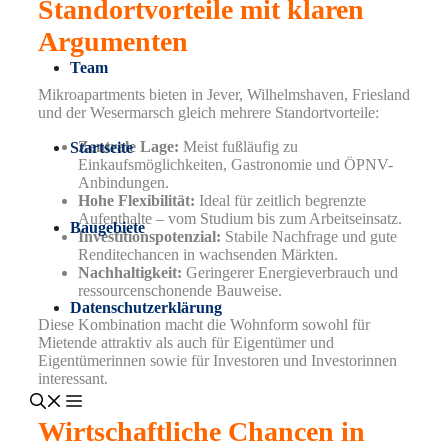
Standortvorteile mit klaren
Argumenten
Team
Mikroapartments bieten in Jever, Wilhelmshaven, Friesland
und der Wesermarsch gleich mehrere Standortvorteile:
Zentrale Lage:
Meist fußläufig zu
Startseite
Einkaufsmöglichkeiten, Gastronomie und ÖPNV-
Anbindungen.
Hohe Flexibilität:
Ideal für zeitlich begrenzte
Aufenthalte – vom Studium bis zum Arbeitseinsatz.
Baugebiete
Investitionspotenzial:
Stabile Nachfrage und gute
Renditechancen in wachsenden Märkten.
Nachhaltigkeit:
Geringerer Energieverbrauch und
ressourcenschonende Bauweise.
Datenschutzerklärung
Diese Kombination macht die Wohnform sowohl für
Mietende attraktiv als auch für Eigentümer und
Eigentümerinnen sowie für Investoren und Investorinnen
interessant.
Wirtschaftliche Chancen in