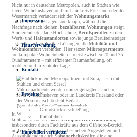
Nicht nur in deutschen Metropolen, auch in Städten wie
Jever, Wilhelmshaven und im Landkreis Friesland oder der
Wesermarsch verändert sich der
Wohnungsmarkt
Impressum
spürbar. Zentrale Lagen sind knapp, während die
Nachfrage nach kleinen,
bezahlbaren Wohnungen
steigt.
Studierende der Jade Hochschule,
Berufspendler
zu den
Werft- und
Hafenstandorten
sowie junge Berufseinsteiger
– sie alle suchen flexible Lösungen, die
Mobilität und
Hausverwaltung
Wohnkomfort
verbinden. Hier setzen
Mikroapartments
an: kompakte Wohneinheiten – meist zwischen 20 und 35
Quadratmetern – mit effizienter Raumaufteilung, oft
möbliert und in zentraler Lage.
Kontakt
Mikroapartments werden immer gefragter – auch in
Projekte
Jever, Wilhelmshaven oder im Landkreis Friesland oder
der Wesermarsch besteht Bedarf.
Foto: Adobe Stock/Dariusz Jarzabek
Grundstückserschließung
In Wilhelmshaven sorgt die maritime Wirtschaft für einen
Immobilien
kontinuierlichen Bedarf an
temporärem Wohnraum
,
insbesondere durch Fachkräfte aus dem Offshore-Bereich
und der Marine. In Jever sind es neben Angestellten und
Immobilien vermieten
Auszubildenden auch
Saisonarbeitskräfte
, die eine