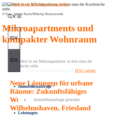
Zum
Inhalt
springen
© Foto: Adobe Stock/Mikolaj Niemczewski
Mikroapartments und
kompakter Wohnraum
Menü
Menü
12. März 2026
18. September 2025
von
HAC-admin
Neue Lösungen für urbane
Immobilienanfrage
Räume: Zukunftsfähiges
Wohnen in Jever,
Immobilienanfrage gesendet
Wilhelmshaven, Friesland
Leistungen