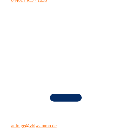
04461 / 915 - 1053
anfrage@vbjw-immo.de