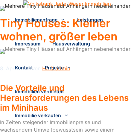
Zum
Inhalt
springen
Tiny Houses: Kleiner
Immobilienanfrage
Leistungen
wohnen, größer leben
Impressum
Hausverwaltung
Kontakt
Projekte
8. April 2025
von
HAC-admin
Die Vorteile und
Immobilien vermieten
Herausforderungen des Lebens
im Minihaus
Immobilie verkaufen
In Zeiten steigender Immobilienpreise und
wachsendem Umweltbewusstsein sowie einem