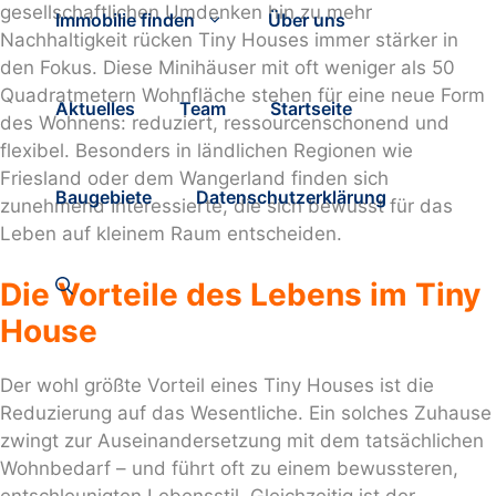
gesellschaftlichen Umdenken hin zu mehr
Immobilie finden
Über uns
Nachhaltigkeit rücken Tiny Houses immer stärker in
den Fokus. Diese Minihäuser mit oft weniger als 50
Quadratmetern Wohnfläche stehen für eine neue Form
Aktuelles
Team
Startseite
des Wohnens: reduziert, ressourcenschonend und
flexibel. Besonders in ländlichen Regionen wie
Friesland oder dem Wangerland finden sich
Baugebiete
Datenschutzerklärung
zunehmend Interessierte, die sich bewusst für das
Leben auf kleinem Raum entscheiden.
Die Vorteile des Lebens im Tiny
House
Der wohl größte Vorteil eines Tiny Houses ist die
Reduzierung auf das Wesentliche. Ein solches Zuhause
zwingt zur Auseinandersetzung mit dem tatsächlichen
Wohnbedarf – und führt oft zu einem bewussteren,
entschleunigten Lebensstil. Gleichzeitig ist der