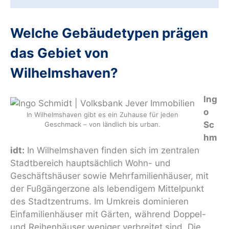
Welche Gebäudetypen prägen
das Gebiet von
Wilhelmshaven?
Ing
o
In Wilhelmshaven gibt es ein Zuhause für jeden
Sc
Geschmack – von ländlich bis urban.
hm
idt:
In Wilhelmshaven finden sich im zentralen
Stadtbereich hauptsächlich Wohn- und
Geschäftshäuser sowie Mehrfamilienhäuser, mit
der Fußgängerzone als lebendigem Mittelpunkt
des Stadtzentrums. Im Umkreis dominieren
Einfamilienhäuser mit Gärten, während Doppel-
und Reihenhäuser weniger verbreitet sind. Die