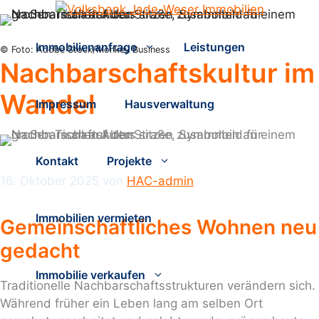
Zum
Inhalt
springen
Immobilienanfrage
Leistungen
© Foto: Adobe Stock/Monkey Business
Nachbarschaftskultur im
Wandel
Impressum
Hausverwaltung
Kontakt
Projekte
16. Oktober 2025
von
HAC-admin
Immobilien vermieten
Gemeinschaftliches Wohnen neu
gedacht
Immobilie verkaufen
Traditionelle Nachbarschaftsstrukturen verändern sich.
Während früher ein Leben lang am selben Ort