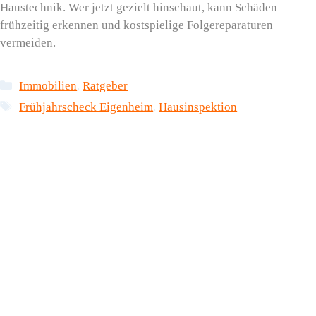
Haustechnik. Wer jetzt gezielt hinschaut, kann Schäden
frühzeitig erkennen und kostspielige Folgereparaturen
vermeiden.
Kategorien
Immobilien
,
Ratgeber
Schlagwörter
Frühjahrscheck Eigenheim
,
Hausinspektion