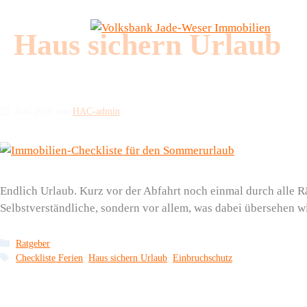
Zum
Inhalt
Haus sichern Urlaub
springen
23. Juni 2026
von
HAC-admin
Endlich Urlaub. Kurz vor der Abfahrt noch einmal durch alle R
Selbstverständliche, sondern vor allem, was dabei übersehen w
Kategorien
Ratgeber
Schlagwörter
Checkliste Ferien
,
Haus sichern Urlaub
,
Einbruchschutz