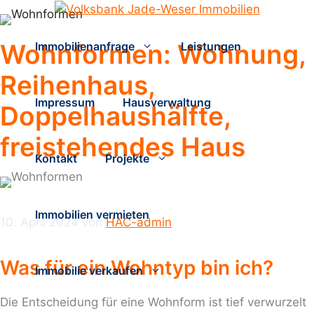
Zum
Inhalt
springen
Wohnformen: Wohnung,
Immobilienanfrage
Leistungen
Reihenhaus,
Impressum
Hausverwaltung
Doppelhaushälfte,
freistehendes Haus
Kontakt
Projekte
Immobilien vermieten
10. April 2024
von
HAC-admin
Was für ein Wohntyp bin ich?
Immobilie verkaufen
Die Entscheidung für eine Wohnform ist tief verwurzelt