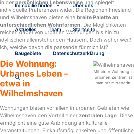
in der
persönlichen Lebensweise
und spiegelt
Immobilie finden
Über uns
individuelle Präferenzen wider. Die Regionen Friesland
und Wilhelmshaven bieten eine
breite Palette an
unterschiedlichen Wohnformen
. Die Möglichkeiten
Aktuelles
Team
Startseite
reichen dabei von urbanen Wohnungen bis hin zu
idyllischen alleinstehenden Häusern. Doch woher weiß
ich, welche davon die passende für mich ist?
Baugebiete
Datenschutzerklärung
Die Wohnung:
Urbanes Leben –
Mit einer Wohnung in
urbanen Zentren ist
etwa in
man oft mittendrin.
Wilhelmshaven
Wohnungen bieten vor allem in urbanen Gebieten wie
Wilhelmshaven den Vorteil einer
zentralen Lage
. Diese
ermöglicht eine gute Anbindung an kulturelle
Veranstaltungen, Einkaufsmöglichkeiten und öffentliche