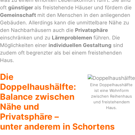
was zu einem erhöhten Lebenskomfort führt. Sie sind
oft
günstiger
als freistehende Häuser und fördern die
Gemeinschaft
mit den Menschen in den anliegenden
Gebäuden. Allerdings kann die unmittelbare Nähe zu
den Nachbarhäusern auch die
Privatsphäre
einschränken und zu
Lärmproblemen
führen. Die
Möglichkeiten einer
individuellen Gestaltung
sind
zudem oft begrenzter als bei einem freistehenden
Haus.
Die
Doppelhaushälfte:
Eine Doppelhaushälfte
ist eine Wohnform
Balance zwischen
zwischen Reihenhaus
und freistehendem
Nähe und
Haus.
Privatsphäre –
unter anderem in Schortens