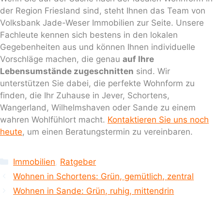
der Region Friesland sind, steht Ihnen das Team von
Volksbank Jade-Weser Immobilien zur Seite. Unsere
Fachleute kennen sich bestens in den lokalen
Gegebenheiten aus und können Ihnen individuelle
Vorschläge machen, die genau
auf Ihre
Lebensumstände zugeschnitten
sind. Wir
unterstützen Sie dabei, die perfekte Wohnform zu
finden, die Ihr Zuhause in Jever, Schortens,
Wangerland, Wilhelmshaven oder Sande zu einem
wahren Wohlfühlort macht.
Kontaktieren Sie uns noch
heute
, um einen Beratungstermin zu vereinbaren.
Kategorien
Immobilien
,
Ratgeber
Wohnen in Schortens: Grün, gemütlich, zentral
Wohnen in Sande: Grün, ruhig, mittendrin