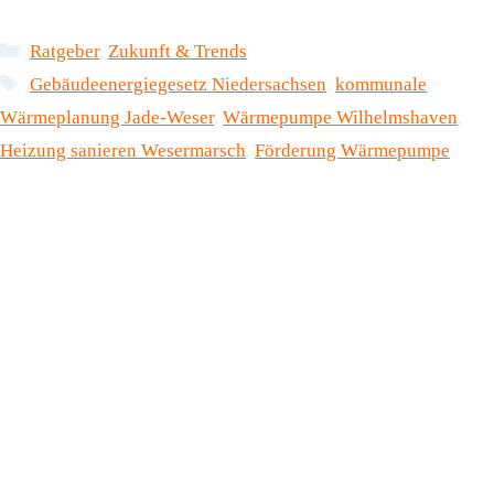
Kategorien
Ratgeber
,
Zukunft & Trends
Schlagwörter
Gebäudeenergiegesetz Niedersachsen
,
kommunale
Wärmeplanung Jade-Weser
,
Wärmepumpe Wilhelmshaven
,
Heizung sanieren Wesermarsch
,
Förderung Wärmepumpe