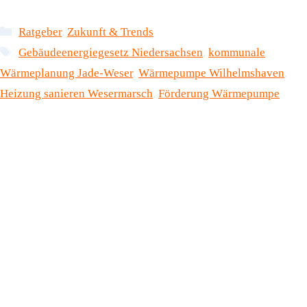
Kategorien
Ratgeber
,
Zukunft & Trends
Schlagwörter
Gebäudeenergiegesetz Niedersachsen
,
kommunale
Wärmeplanung Jade-Weser
,
Wärmepumpe Wilhelmshaven
,
Heizung sanieren Wesermarsch
,
Förderung Wärmepumpe