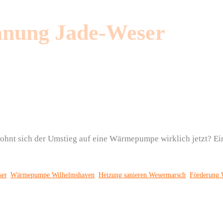
nung Jade-Weser
ohnt sich der Umstieg auf eine Wärmepumpe wirklich jetzt? Ei
er
,
Wärmepumpe Wilhelmshaven
,
Heizung sanieren Wesermarsch
,
Förderung