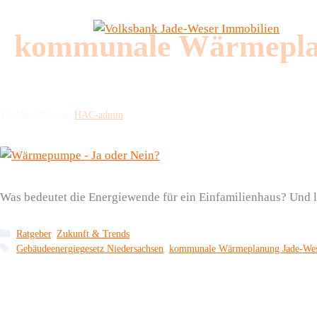
Zum
Inhalt
kommunale Wärmepla
springen
12. Mai 2026
von
HAC-admin
Was bedeutet die Energiewende für ein Einfamilienhaus? Und l
Kategorien
Ratgeber
,
Zukunft & Trends
Schlagwörter
Gebäudeenergiegesetz Niedersachsen
,
kommunale Wärmeplanung Jade-Wes